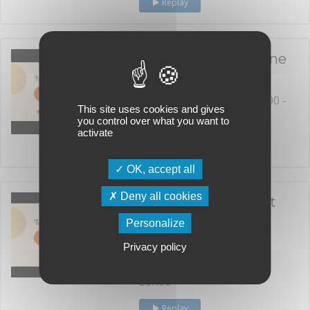
Replay
Inhibiteurs de cycline
en adjuvant
lundi 6 octobre 2025 19h00 -
This site uses cookies and gives
20h00
you control over what you want to
activate
Replay
OK, accept all
Deny all cookies
Lésions bénignes et
atypiques :
Personalize
surtraitement ?
Privacy policy
lundi 16 juin 2025 19h00 -
20h00
Replay