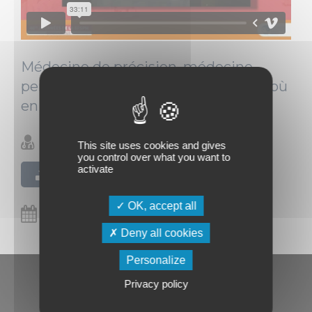
Médecine de précision, médecine
personnalisée : de quoi parle-t-on et où
en sommes-nous ?
Elodie Giroux (Lyon)
This site uses cookies and gives
you control over what you want to
activate
Télécharger le PDF
OK, accept all
19/11/2025
Deny all cookies
Personalize
Privacy policy